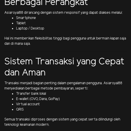
Berbagai Perangkat
Asiaroyal88 dirancang dengan sistem responsif yang dapat diakses melalui:
Smartphone
Tablet
Laptop / Desktop
Hal ini memberikan fleksibilitas tinggi bagi pengguna untuk bermain kapan saja
dan di mana saja.
Sistem Transaksi yang Cepat
dan Aman
Transaksi menjadi bagian penting dalam pengalaman pengguna. Asiaroyal88
menyediakan berbagai metode pembayaran, seperti:
Transfer bank lokal
E-wallet (OVO, Dana, GoPay)
Virtual account
QRIS
Semua transaksi diproses dengan sistem yang cepat serta dilindungi oleh
teknologi keamanan modern.