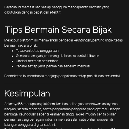
Layanan ini memastikan setiap pengguna mendapatkan bantuan yang
dibutuhkan dengan cepat dan efektif.
Tips Bermain Secara Bijak
Meskipun platform ini menawarkan berbagai keuntungan, penting untuk tetap
bermain secara bijak:
Tetapkan batas penggunaan
Gunakan dana yang memang dialokasikan untuk hiburan
Hindari bermain berlebihan
Pahami setiap jenis permainan sebelum memulai
Pendekatan ini membantu menjaga pengalaman tetap positif dan terkendali.
Kesimpulan
Asiaroyal88 merupakan platform taruhan online yang menawarkan layanan
lengkap, sistem modern, serta pengalaman pengguna yang optimal. Dengan
berbagai keunggulan seperti keamanan tinggi, akses mudah, serta pilihan
permainan yang beragam, situs ini menjadi salah satu pilihan populer di
kalangan pengguna digital saat ini.