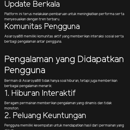
Update Berkala
Platform ini terus melakukan pembaruan untuk meningkatkan performa serta
menyesuaikan dengan tren terbaru.
Komunitas Pengguna
Asiaroyal88 memiliki komunitas aktif yang memberikan interaksi sosial serta
berbagi pengalaman antar pengguna.
Pengalaman yang Didapatkan
Pengguna
Bermain di Asiaroyal88 tidak hanya soal hiburan, tetapi juga memberikan
berbagai pengalaman menarik:
1. Hiburan Interaktif
Beragam permainan memberikan pengalaman yang dinamis dan tidak
monoton.
2. Peluang Keuntungan
Pengguna memiliki kesempatan untuk mendapatkan hasil dari permainan yang