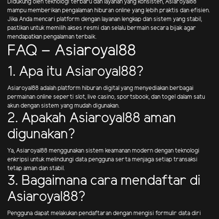
Didukung oleh teknologi terbaru dan layanan yang konsisten, Asiaroyal88
mampu memberikan pengalaman hiburan online yang lebih praktis dan efisien.
Jika Anda mencari platform dengan layanan lengkap dan sistem yang stabil,
pastikan untuk memilih akses resmi dan selalu bermain secara bijak agar
mendapatkan pengalaman terbaik.
FAQ – Asiaroyal88
1. Apa itu Asiaroyal88?
Asiaroyal88 adalah platform hiburan digital yang menyediakan berbagai
permainan online seperti slot, live casino, sportsbook, dan togel dalam satu
akun dengan sistem yang mudah digunakan.
2. Apakah Asiaroyal88 aman
digunakan?
Ya, Asiaroyal88 menggunakan sistem keamanan modern dengan teknologi
enkripsi untuk melindungi data pengguna serta menjaga setiap transaksi
tetap aman dan stabil.
3. Bagaimana cara mendaftar di
Asiaroyal88?
Pengguna dapat melakukan pendaftaran dengan mengisi formulir data diri