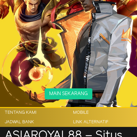
MAIN SEKARANG
TENTANG KAMI
MOBILE
JADWAL BANK
LINK ALTERNATIF
ASIAROYAL88 – Situs