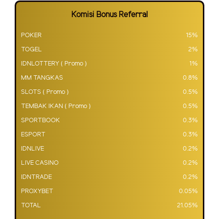
Komisi Bonus Referral
POKER
15%
TOGEL
2%
IDNLOTTERY ( Promo )
1%
MM TANGKAS
0.8%
SLOTS ( Promo )
0.5%
TEMBAK IKAN ( Promo )
0.5%
SPORTBOOK
0.3%
ESPORT
0.3%
IDNLIVE
0.2%
LIVE CASINO
0.2%
IDNTRADE
0.2%
PROXYBET
0.05%
TOTAL
21.05%