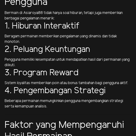
Pengguna
Bermain di Asiaroyal88 tidak hanya soal hiburan, tetapi juga memberikan
berbagai pengalaman menarik:
1. Hiburan Interaktif
Beragam permainan memberikan pengalaman yang dinamis dan tidak
monoton.
2. Peluang Keuntungan
Pengguna memiliki kesempatan untuk mendapatkan hasil dari permainan yang
diikuti.
3. Program Reward
Sistem loyalitas memberikan poin atau bonus tambahan bagi pengguna aktif.
4. Pengembangan Strategi
Beberapa permainan memungkinkan pengguna mengembangkan strategi
serta kemampuan analisis.
Faktor yang Mempengaruhi