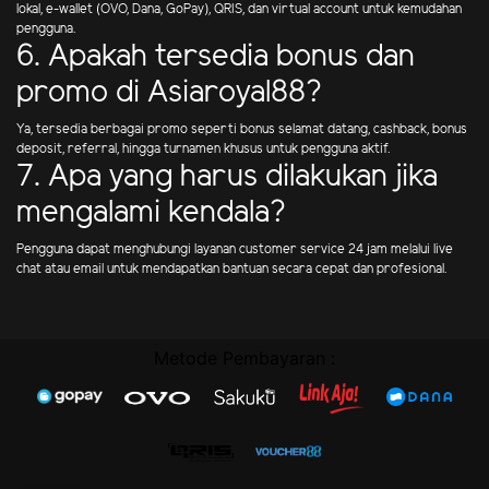
lokal, e-wallet (OVO, Dana, GoPay), QRIS, dan virtual account untuk kemudahan
pengguna.
6. Apakah tersedia bonus dan
promo di Asiaroyal88?
Ya, tersedia berbagai promo seperti bonus selamat datang, cashback, bonus
deposit, referral, hingga turnamen khusus untuk pengguna aktif.
7. Apa yang harus dilakukan jika
mengalami kendala?
Pengguna dapat menghubungi layanan customer service 24 jam melalui live
chat atau email untuk mendapatkan bantuan secara cepat dan profesional.
Metode Pembayaran :