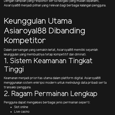
Dengan tampilan yang responsif serta navigasi yang mudah dipahami,
Asiaroyal88 menjadi pilihan yang relevan bagi berbagai kalangan pengguna.
Keunggulan Utama
Asiaroyal88 Dibanding
Kompetitor
Dalam persaingan yang semakin ketat, Asiaroyal88 memiliki sejumlah
keunggulan yang membuatnya tetap kompetitif dan diminati.
1. Sistem Keamanan Tingkat
Tinggi
Keamanan menjadi prioritas utama dalam platform digital. Asiaroyal88
menggunakan sistem enkripsi modern untuk melindungi data pribadi serta
transaksi pengguna.
2. Ragam Permainan Lengkap
Pengguna dapat mengakses berbagai jenis permainan seperti:
Slot online
Live casino