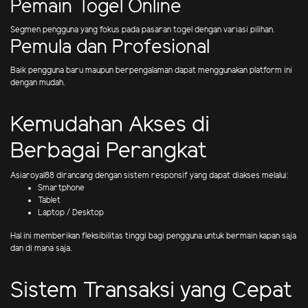
Pemain Togel Online
Segmen pengguna yang fokus pada pasaran togel dengan variasi pilihan.
Pemula dan Profesional
Baik pengguna baru maupun berpengalaman dapat menggunakan platform ini
dengan mudah.
Kemudahan Akses di
Berbagai Perangkat
Asiaroyal88 dirancang dengan sistem responsif yang dapat diakses melalui:
Smartphone
Tablet
Laptop / Desktop
Hal ini memberikan fleksibilitas tinggi bagi pengguna untuk bermain kapan saja
dan di mana saja.
Sistem Transaksi yang Cepat