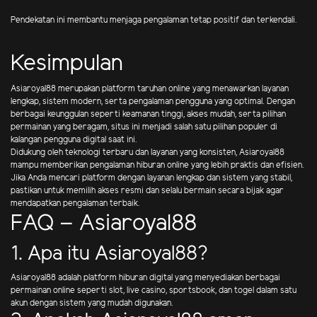
Pendekatan ini membantu menjaga pengalaman tetap positif dan terkendali.
Kesimpulan
Asiaroyal88 merupakan platform taruhan online yang menawarkan layanan
lengkap, sistem modern, serta pengalaman pengguna yang optimal. Dengan
berbagai keunggulan seperti keamanan tinggi, akses mudah, serta pilihan
permainan yang beragam, situs ini menjadi salah satu pilihan populer di
kalangan pengguna digital saat ini.
Didukung oleh teknologi terbaru dan layanan yang konsisten, Asiaroyal88
mampu memberikan pengalaman hiburan online yang lebih praktis dan efisien.
Jika Anda mencari platform dengan layanan lengkap dan sistem yang stabil,
pastikan untuk memilih akses resmi dan selalu bermain secara bijak agar
mendapatkan pengalaman terbaik.
FAQ – Asiaroyal88
1. Apa itu Asiaroyal88?
Asiaroyal88 adalah platform hiburan digital yang menyediakan berbagai
permainan online seperti slot, live casino, sportsbook, dan togel dalam satu
akun dengan sistem yang mudah digunakan.