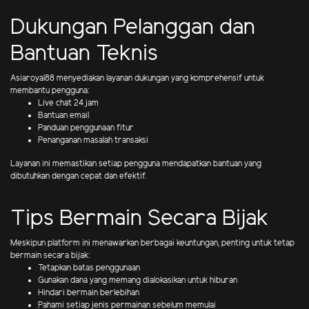
Dukungan Pelanggan dan
Bantuan Teknis
Asiaroyal88 menyediakan layanan dukungan yang komprehensif untuk
membantu pengguna:
Live chat 24 jam
Bantuan email
Panduan penggunaan fitur
Penanganan masalah transaksi
Layanan ini memastikan setiap pengguna mendapatkan bantuan yang
dibutuhkan dengan cepat dan efektif.
Tips Bermain Secara Bijak
Meskipun platform ini menawarkan berbagai keuntungan, penting untuk tetap
bermain secara bijak:
Tetapkan batas penggunaan
Gunakan dana yang memang dialokasikan untuk hiburan
Hindari bermain berlebihan
Pahami setiap jenis permainan sebelum memulai