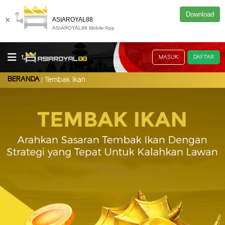
Download
×
ASIAROYAL88
ASIAROYAL88 Mobile App
MASUK
DAFTAR
BERANDA
Tembak Ikan