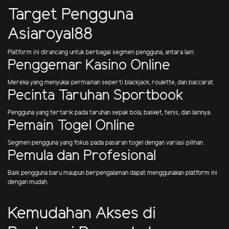
Target Pengguna
Asiaroyal88
Platform ini dirancang untuk berbagai segmen pengguna, antara lain:
Penggemar Kasino Online
Mereka yang menyukai permainan seperti blackjack, roulette, dan baccarat.
Pecinta Taruhan Sportbook
Pengguna yang tertarik pada taruhan sepak bola, basket, tenis, dan lainnya.
Pemain Togel Online
Segmen pengguna yang fokus pada pasaran togel dengan variasi pilihan.
Pemula dan Profesional
Baik pengguna baru maupun berpengalaman dapat menggunakan platform ini
dengan mudah.
Kemudahan Akses di