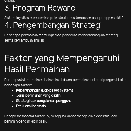
diikuti.
3. Program Reward
Sistem loyalitas memberikan poin atau bonus tambahan bagi pengguna aktif.
4. Pengembangan Strategi
Beberapa permainan memungkinkan pengguna mengembangkan strategi
serta kemampuan analisis.
Faktor yang Mempengaruhi
Hasil Permainan
Penting untuk memahami bahwa hasil dalam permainan online dipengaruhi oleh
beberapa faktor:
Keberuntungan (luck-based system)
Jenis permainan yang dipilih
Strategi dan pengalaman pengguna
Frekuensi bermain
Dengan memahami faktor ini, pengguna dapat mengelola ekspektasi dan
bermain dengan lebih bijak.