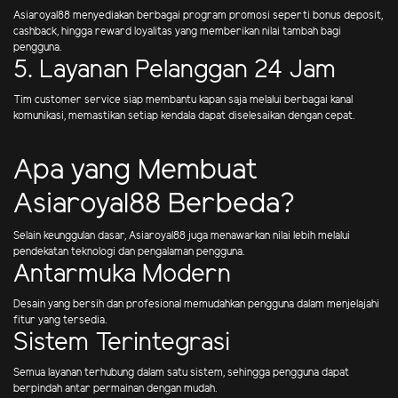
Asiaroyal88 menyediakan berbagai program promosi seperti bonus deposit,
cashback, hingga reward loyalitas yang memberikan nilai tambah bagi
pengguna.
5. Layanan Pelanggan 24 Jam
Tim customer service siap membantu kapan saja melalui berbagai kanal
komunikasi, memastikan setiap kendala dapat diselesaikan dengan cepat.
Apa yang Membuat
Asiaroyal88 Berbeda?
Selain keunggulan dasar, Asiaroyal88 juga menawarkan nilai lebih melalui
pendekatan teknologi dan pengalaman pengguna.
Antarmuka Modern
Desain yang bersih dan profesional memudahkan pengguna dalam menjelajahi
fitur yang tersedia.
Sistem Terintegrasi
Semua layanan terhubung dalam satu sistem, sehingga pengguna dapat
berpindah antar permainan dengan mudah.